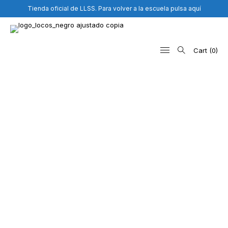
Tienda oficial de LLSS. Para volver a la escuela pulsa aquí
Cart
0
Search
for: