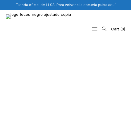
Tienda oficial de LLSS. Para volver a la escuela pulsa aquí
Cart
0
Search
for: