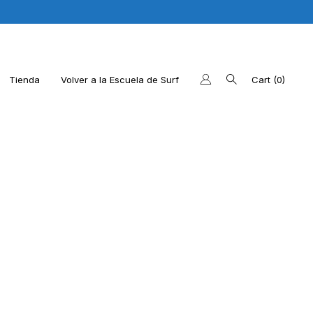
Tienda
Volver a la Escuela de Surf
Cart
0
os últimos productos
 la web de la Escuela