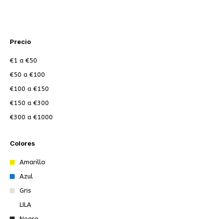
Precio
€1
a
€50
€50
a
€100
€100
a
€150
€150
a
€300
€300
a
€1000
Colores
Amarillo
Azul
Gris
LILA
Negro