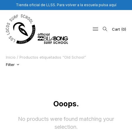
Tienda oficial de LLSS. Para volver a la escuela pulsa aquí
Cart
0
Inicio
/ Productos etiquetados “Old School”
Search
Filter
for:
Ooops.
No products were found matching your
selection.