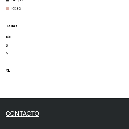
Rosa
Verde
burdeos
Tallas
menta
XXL
S
M
L
XL
CONTACTO