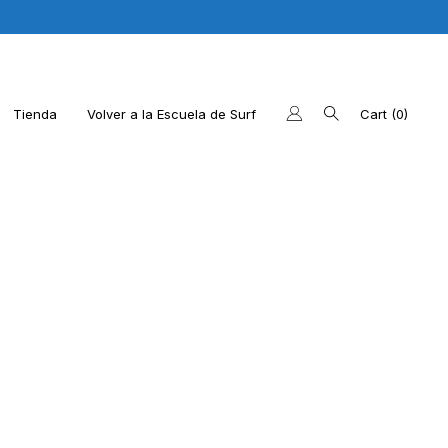
Tienda
Volver a la Escuela de Surf
Cart
0
os últimos productos
 la web de la Escuela