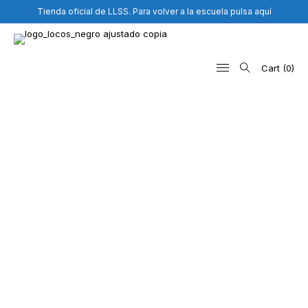
Tienda oficial de LLSS. Para volver a la escuela pulsa aquí
Cart
0
Search
for: