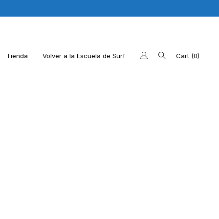
Tienda
Volver a la Escuela de Surf
Cart
0
os últimos productos
 la web de la Escuela