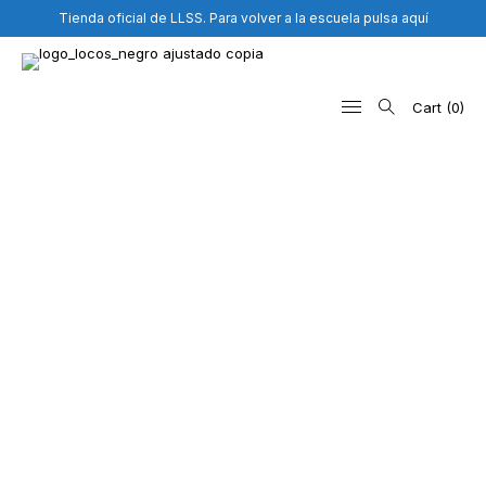
Tienda oficial de LLSS. Para volver a la escuela pulsa aquí
Cart
0
Search
for: