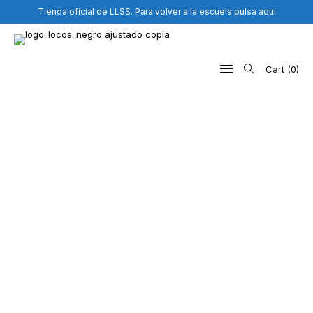
Tienda oficial de LLSS. Para volver a la escuela pulsa aquí
Cart
0
Search
for: