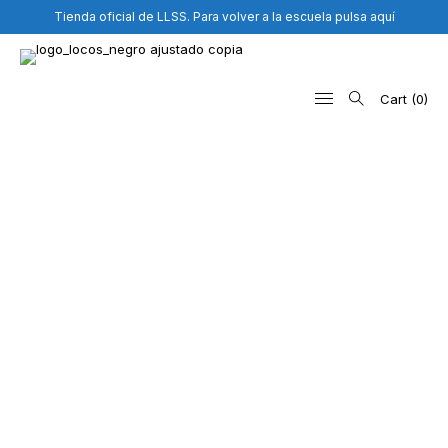
Tienda oficial de LLSS. Para volver a la escuela pulsa aquí
Cart
0
Search
for: